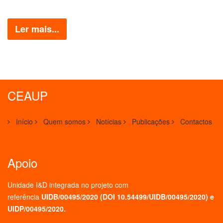
Ler mais...
CEAUP
Início
Quem somos
Notícias
Publicações
Contactos
Apoio
Unidade I&D integrada no projeto
com
referência
UIDB/00495/2020 (
DOI 10.54499/UIDB/00495/2020
) e
UIDP/00495/2020.