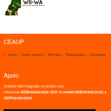
CEAUP
Início
Quem somos
Notícias
Publicações
Contactos
Apoio
Unidade I&D integrada no projeto
com
referência
UIDB/00495/2020 (
DOI 10.54499/UIDB/00495/2020
) e
UIDP/00495/2020.