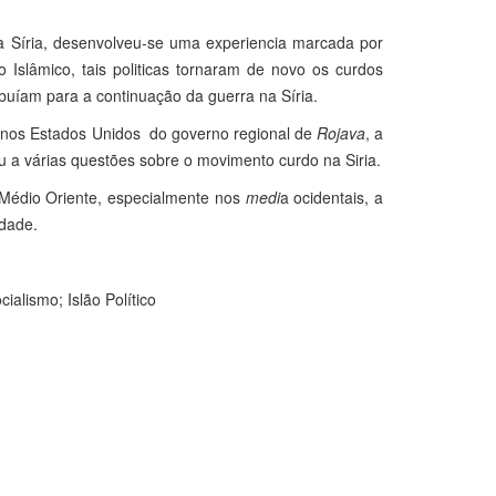
da Síria, desenvolveu-se uma experiencia marcada por
do Islâmico, tais politicas tornaram de novo os curdos
buíam para a continuação da guerra na Síria.
e nos Estados Unidos do governo regional de
Rojava
, a
a várias questões sobre o movimento curdo na Siria.
o Médio Oriente, especialmente nos
medi
a ocidentais, a
idade.
ialismo; Islão Político