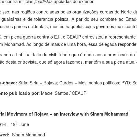
 e contra milícias
jihadistas
apoiadas do exterior.
disso, nas regiões controladas pelas organizações curdas do Norte 
 igualitárias e de tolerância politica. A par do seu combate ao Esta
os nos países ocidentais, mesmo naqueles cujos governos mais contri
, em plena guerra contra o E.I., o CEAUP entrevistou a representant
am Mohamad. Ao longo de mais de uma hora, essa delegada respondeu 
ando a habitual falta de visibilidade que é dada aos atores locais d
ão desta entrevista, que só agora fazemos, mantém a sua plena atual
s-chave:
Síria; Síria – Rojava; Curdos – Movimentos políticos; PYD; Soc
nto publicado por
: Maciel Santos / CEAUP
ial Moviment of Rojava – an interview with Sinam Mohammad
th
016 – 19
June
ewed:
Sinam Mohamed