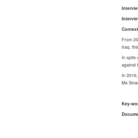
Intervie
Intervi
Context
From 20
Iraq, th
In spite
against 
In 2016,
Ms Sina
Key-wo
Docume