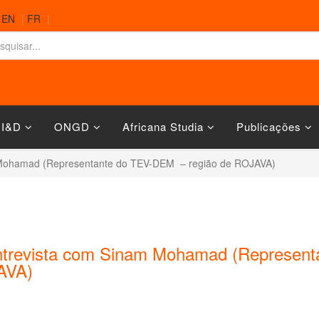
|
EN
|
FR
|
 I&D
ONGD
Africana Studia
Publicações
 Mohamad (Representante do TEV-DEM – região de ROJAVA)
ntrevista com Sinam Mohamad (Represent
AVA)