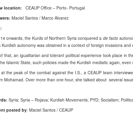
w location:
CEAUP Office – Porto- Portugal
ewers:
Maciel Santos / Marco Alvarez
:
14 onwards, the Kurds of Northern Syria conquered a
de facto
autono
is Kurdish autonomy was obtained in a context of foreign invasions and c
 of that, an igualitarian and tolerant political experience took place in 
the Islamic State, such policies made the Kurdish mediatic again, even 
 at the peak of the combat against the I.S., a CEAUP team interview
m Mohamad. Over more than one hour, she talked about several issues
rds:
Syria; Syria – Rojava; Kurdish Movements; PYD; Socialism; Politic
nt posted by
: Maciel Santos / CEAUP