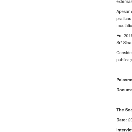
externas
Apesar 
praticas
mediátic
Em 2016
Srª Sin
Consider
publicaç
Palavra
Docume
The Soc
Date:
2
Intervi