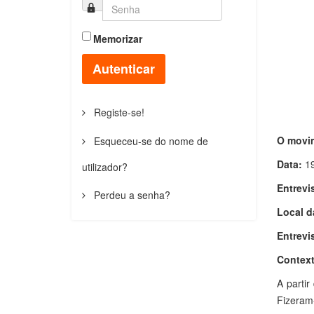
Memorizar
Autenticar
Registe-se!
O movim
Esqueceu-se do nome de
Data:
1
utilizador?
Entrevi
Perdeu a senha?
Local d
Entrevi
Context
A parti
Fizeram