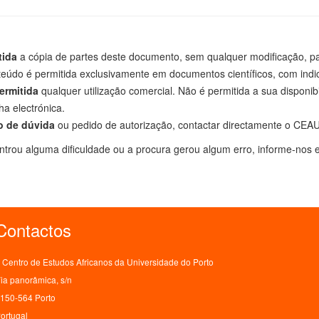
tida
a cópia de partes deste documento, sem qualquer modificação, par
eúdo é permitida exclusivamente em documentos científicos, com indi
ermitida
qualquer utilização comercial. Não é permitida a sua disponib
lha electrónica.
o de dúvida
ou pedido de autorização, contactar directamente o CEAU
trou alguma dificuldade ou a procura gerou algum erro, informe-nos e
Contactos
Centro de Estudos Africanos da Universidade do Porto
ia panorâmica, s/n
150-564 Porto
ortugal