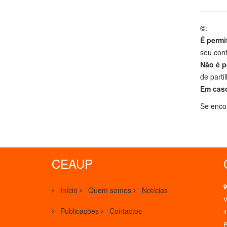
©
:
É permi
seu cont
Não é p
de parti
Em cas
Se encon
CEAUP
Início
Quem somos
Notícias
V
Publicações
Contactos
4
P