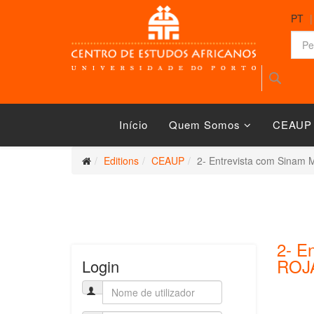
PT
Início
Quem Somos
CEAUP
Editions
CEAUP
2- Entrevista com Sinam
2- E
ROJ
Login