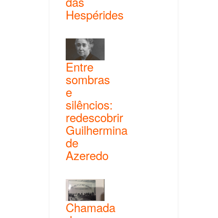
das
Hespérides
Entre
sombras
e
silêncios:
redescobrir
Guilhermina
de
Azeredo
Chamada