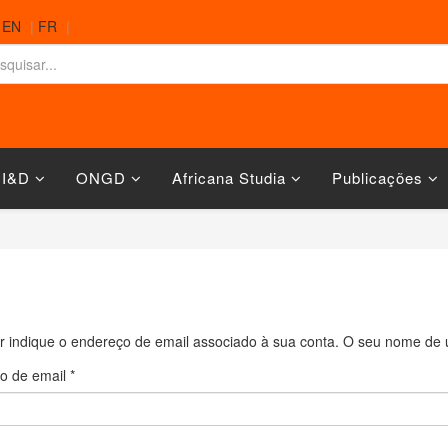
|
EN
|
FR
|
 I&D
ONGD
Africana Studia
Publicações
r indique o endereço de email associado à sua conta. O seu nome de u
o de email
*