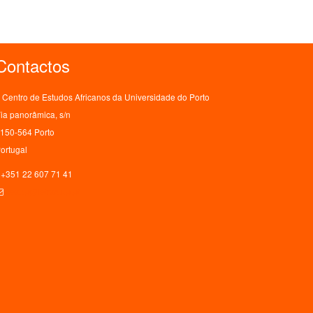
Contactos
Centro de Estudos Africanos da Universidade do Porto
ia panorâmica, s/n
150-564 Porto
ortugal
+351 22 607 71 41
ceaup@letras.up.pt