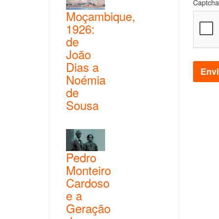
Captcha
Moçambique,
1926:
de
João
Dias a
Envi
Noémia
de
Sousa
Pedro
Monteiro
Cardoso
e a
Geração