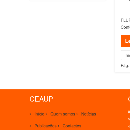
FLUP
Conf
Le
Iní
Pág.
CEAUP
Início
Quem somos
Notícias
V
Publicações
Contactos
4