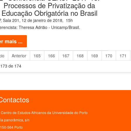
Processos de Privatização da
Educação Obrigatória no Brasil
, S
ala 201,
12 de janeiro de 2018, 15h
erencista: Theresa Adrião - Unicamp/Brasil.
r mais ...
cio
Anterior
165
166
167
168
169
170
171
 173 de 174
Contactos
Centro de Estudos Africanos da Universidade do Porto
ia panorâmica, s/n
150-564 Porto