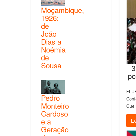
Moçambique,
1926:
de
João
Dias a
Noémia
de
Sousa
3
po
FLUP
Pedro
Conf
Monteiro
Guel
Cardoso
e a
Le
Geração