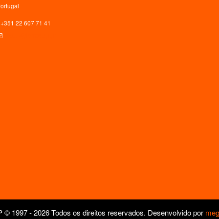
ortugal
+351 22 607 71 41
ceaup@letras.up.pt
© 1997 - 2026 Todos os direitos reservados. Desenvolvido por
meg