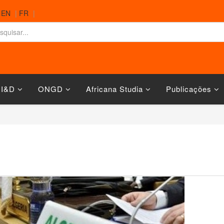
|
EN
|
FR
|
 I&D
ONGD
Africana Studia
Publicações