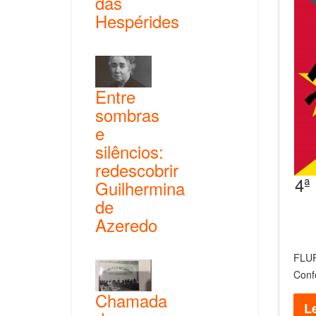
das
Hespérides
Entre
sombras
e
silêncios:
redescobrir
4ª
Guilhermina
de
Azeredo
FLUP
Conf
Chamada
Le