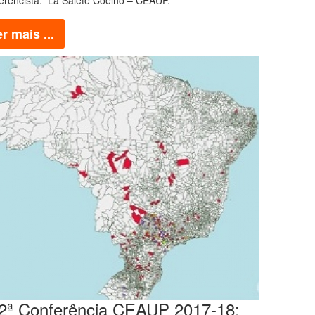
erencista: La Salete Coelho – CEAUP.
r mais ...
2ª Conferência CEAUP 2017-18: