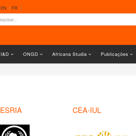
|
EN
|
FR
|
 I&D
ONGD
Africana Studia
Publicações
ESRIA
CEA-IUL