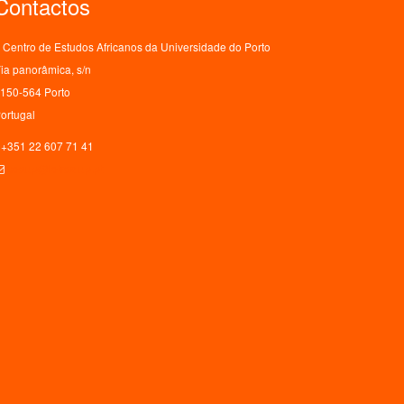
Contactos
Centro de Estudos Africanos da Universidade do Porto
ia panorâmica, s/n
150-564 Porto
ortugal
+351 22 607 71 41
ceaup@letras.up.pt