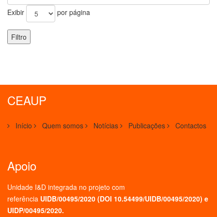
Exibir
por página
Filtro
CEAUP
Início
Quem somos
Notícias
Publicações
Contactos
Apoio
Unidade I&D integrada no projeto
com
referência
UIDB/00495/2020 (
DOI 10.54499/UIDB/00495/2020
) e
UIDP/00495/2020.