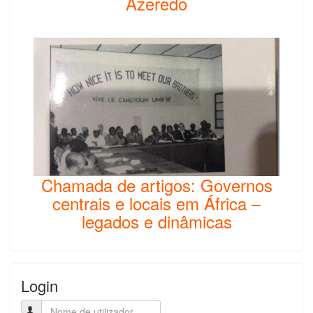
Azeredo
Chamada de artigos: Governos
centrais e locais em África –
legados e dinâmicas
Login