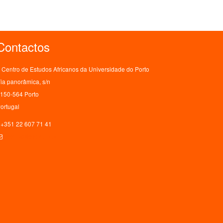
Contactos
Centro de Estudos Africanos da Universidade do Porto
ia panorâmica, s/n
150-564 Porto
ortugal
+351 22 607 71 41
ceaup@letras.up.pt