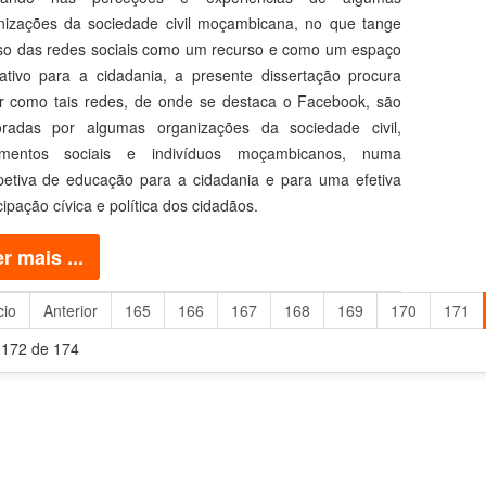
nizações da sociedade civil moçambicana, no que tange
so das redes sociais como um recurso e como um espaço
ativo para a cidadania, a presente dissertação procura
r como tais redes, de onde se destaca o Facebook, são
oradas por algumas organizações da sociedade civil,
mentos sociais e indivíduos moçambicanos, numa
petiva de educação para a cidadania e para uma efetiva
cipação cívica e política dos cidadãos.
r mais ...
cio
Anterior
165
166
167
168
169
170
171
 172 de 174