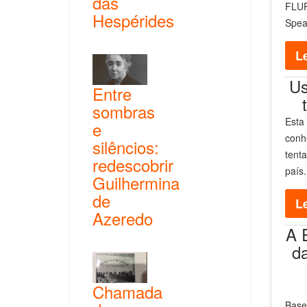
das
FLU
Hespérides
Speak
Le
Us
Entre
sombras
Esta 
e
conh
silêncios:
tenta
redescobrir
país.
Guilhermina
de
Le
Azeredo
A 
da
Chamada
Bas