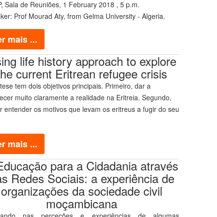
P,
Sala de Reuniões,
1 February 2018 , 5 p.m.
er: Prof Mourad Aty, from Gelma University - Algeria.
r mais ...
ing life history approach to explore
the current Eritrean refugee crisis
tese tem dois objetivos principais. Primeiro, dar a
ecer muito claramente a realidade na Eritreia. Segundo,
r entender os motivos que levam os eritreus a fugir do seu
r mais ...
Educação para a Cidadania através
s Redes Sociais: a experiência de
organizações da sociedade civil
moçambicana
eando nas perceções e experiências de algumas