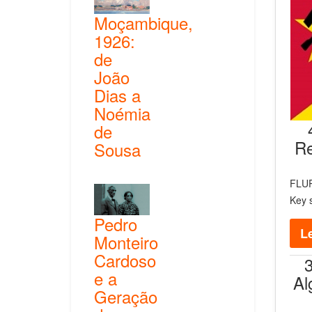
Moçambique,
1926:
de
João
Dias a
Noémia
de
Re
Sousa
FLUP
Key 
Pedro
Le
Monteiro
Cardoso
e a
Al
Geração