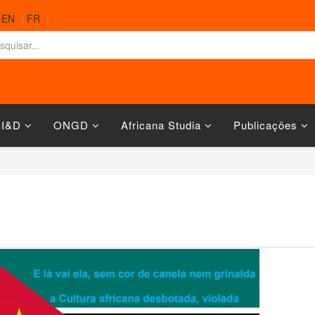
|
EN
|
FR
|
 I&D
ONGD
Africana Studia
Publicações