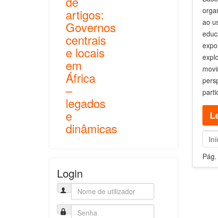
de
orga
artigos:
ao u
Governos
educ
centrais
expo
e locais
expl
em
movi
África
pers
–
parti
legados
e
Le
dinâmicas
Iní
Pág.
Login