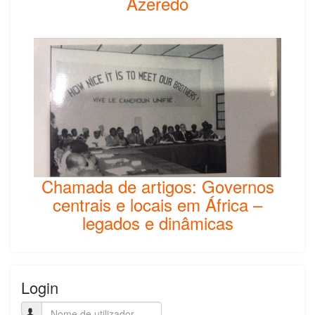
Azeredo
Chamada de artigos: Governos
centrais e locais em África –
legados e dinâmicas
Login