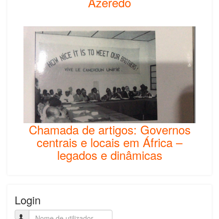
Azeredo
Chamada de artigos: Governos
centrais e locais em África –
legados e dinâmicas
Login