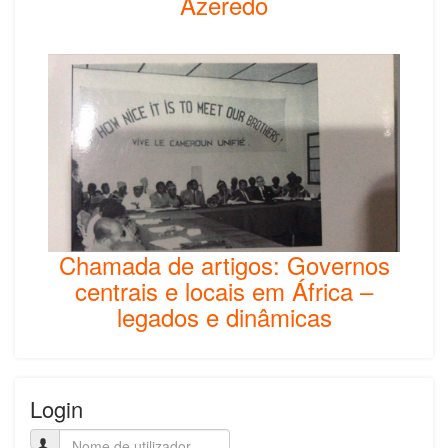
Azeredo
Chamada de artigos: Governos
centrais e locais em África –
legados e dinâmicas
Login