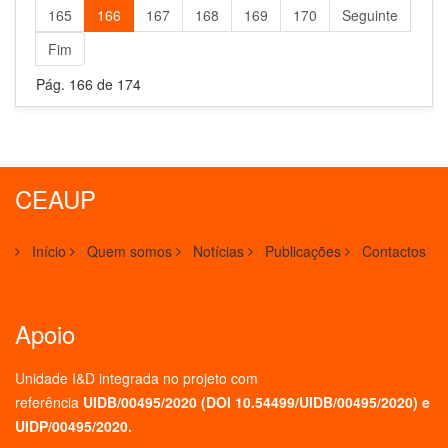
165
166
167
168
169
170
Seguinte
Fim
Pág. 166 de 174
CEAUP
Início
Quem somos
Notícias
Publicações
Contactos
Apoio
Unidade I&D integrada no projeto
com
referência
UIDB/00495/2020 (
DOI 10.54499/UIDB/00495/2020
) e
UIDP/00495/2020.