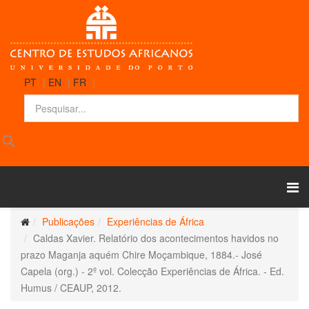
PT
|
EN
|
FR
|
Publicações
Experiências de África
Caldas Xavier. Relatório dos acontecimentos havidos no
prazo Maganja aquém Chire Moçambique, 1884.- José
Capela (org.) - 2º vol. Colecção Experiências de África. - Ed.
Humus / CEAUP, 2012.