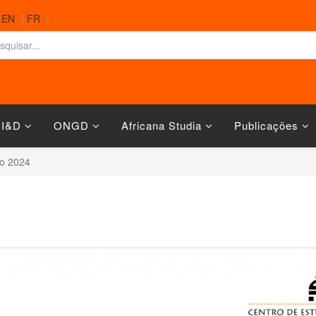
|
EN
|
FR
|
 I&D
ONGD
Africana Studia
Publicações
o 2024