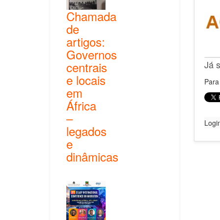
Chamada
de
artigos:
Governos
Já 
centrais
e locais
Para 
em
África
–
Logi
legados
e
dinâmicas