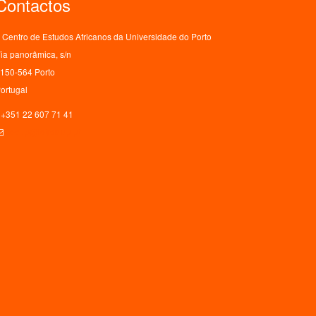
Contactos
Centro de Estudos Africanos da Universidade do Porto
ia panorâmica, s/n
150-564 Porto
ortugal
+351 22 607 71 41
ceaup@letras.up.pt