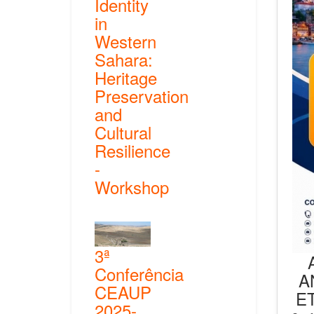
Identity
in
Western
Sahara:
Heritage
Preservation
and
Cultural
Resilience
-
Workshop
3ª
Conferência
A
CEAUP
E
2025-