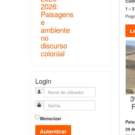
Confe
2026:
1 – 3
Paisagens
Prog
e
ambiente
Le
no
discurso
colonial
Login
3
P
Memorizar
Pais
29 d
Autenticar