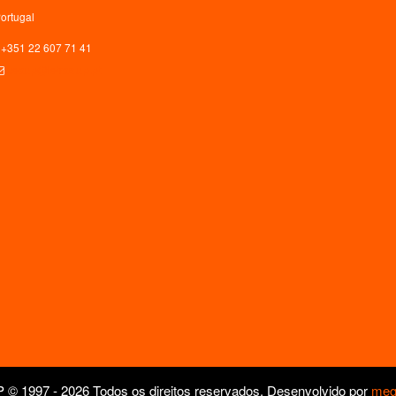
ortugal
+351 22 607 71 41
ceaup@letras.up.pt
© 1997 - 2026 Todos os direitos reservados. Desenvolvido por
meg