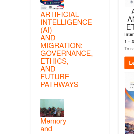
ARTIFICIAL
A
INTELLIGENCE
E
(AI)
Inte
AND
1 – 
MIGRATION:
To s
GOVERNANCE,
ETHICS,
Le
AND
FUTURE
PATHWAYS
Memory
and