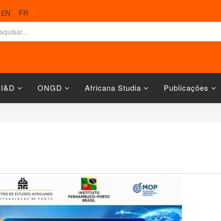
|
EN
|
FR
|
 I&D
ONGD
Africana Studia
Publicações