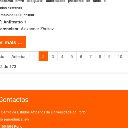
atismo entre desiguais: autoridades jihadistas de facto e
cias externas
 maio
de 2026,
11h30
, Anfiteatro 1
erencista:
Alexander Zhukov
r mais ...
cio
Anterior
1
2
3
4
5
6
7
8
9
10
 2 de 173
Contactos
Centro de Estudos Africanos da Universidade do Porto
ia panorâmica, s/n
150-564 Porto