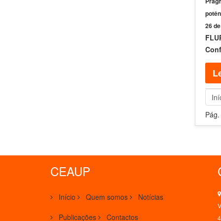
Pragm
potên
26 de
FLUP
Conf
Le
Iní
Pág.
CEAUP
Início
Quem somos
Notícias
V
Publicações
Contactos
4