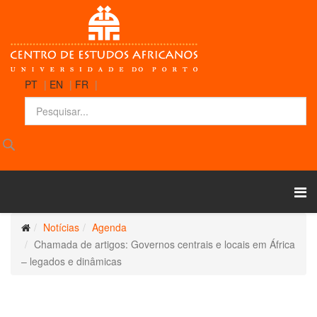
PT
|
EN
|
FR
|
Notícias
Agenda
Chamada de artigos: Governos centrais e locais em África
– legados e dinâmicas