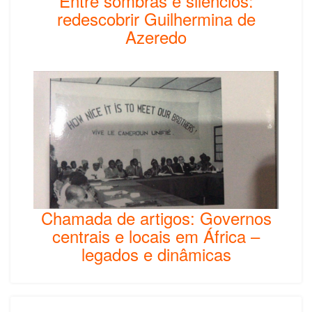
Entre sombras e silêncios:
redescobrir Guilhermina de
Azeredo
Chamada de artigos: Governos
centrais e locais em África –
legados e dinâmicas