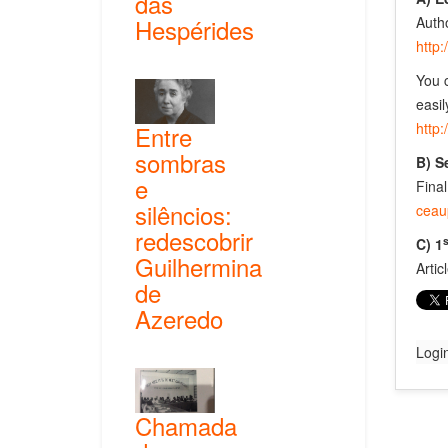
das
Autho
Hespérides
http:
You c
easil
http:
Entre
sombras
B) S
e
Final
silêncios:
ceau
redescobrir
s
C) 1
Guilhermina
Artic
de
Azeredo
Logi
Chamada