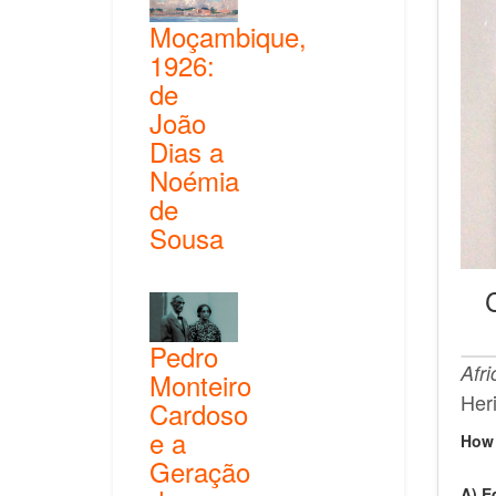
Moçambique,
1926:
de
João
Dias a
Noémia
de
Sousa
Pedro
Afr
Monteiro
Her
Cardoso
e a
How 
Geração
A) E