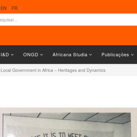
|
EN
|
FR
|
 I&D
ONGD
Africana Studia
Publicações
d Local Government in Africa – Heritages and Dynamics