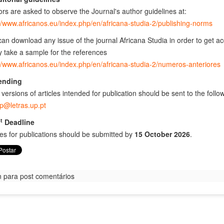
rs are asked to observe the Journal's author guidelines at:
//www.africanos.eu/index.php/en/africana-studia-2/publishing-norms
an download any issue of the journal Africana Studia in order to get ac
y take a sample for the references
//www.africanos.eu/index.php/en/africana-studia-2/numeros-anteriores
ending
 versions of articles intended for publication should be sent to the foll
p@letras.up.pt
t
Deadline
les for publications should be submitted by
15 October 2026
.
n para post comentários