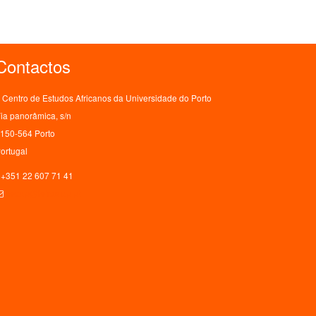
Contactos
Centro de Estudos Africanos da Universidade do Porto
ia panorâmica, s/n
150-564 Porto
ortugal
+351 22 607 71 41
ceaup@letras.up.pt