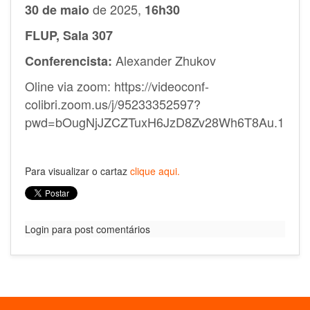
de 2025,
30 de maio
16h30
FLUP, Sala 307
Alexander Zhukov
Conferencista:
Oline via zoom:
https://videoconf-
colibri.zoom.us/j/95233352597?
pwd=bOugNjJZCZTuxH6JzD8Zv28Wh6T8Au.1
Para visualizar o cartaz
clique aqui.
Login para post comentários