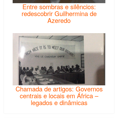
Entre sombras e silêncios:
redescobrir Guilhermina de
Azeredo
Chamada de artigos: Governos
centrais e locais em África –
legados e dinâmicas