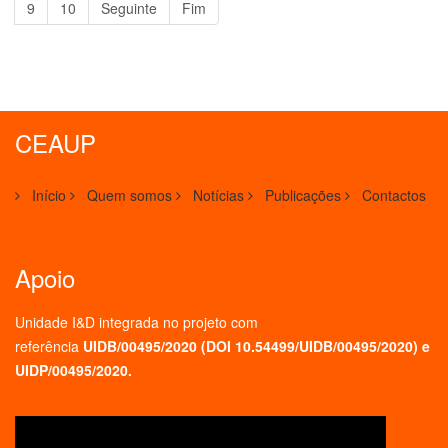
9
10
Seguinte
Fim
CEAUP
Início
Quem somos
Notícias
Publicações
Contactos
Apoio
Unidade I&D integrada no projeto
com
referência
UIDB/00495/2020 (
DOI 10.54499/UIDB/00495/2020
) e
UIDP/00495/2020.