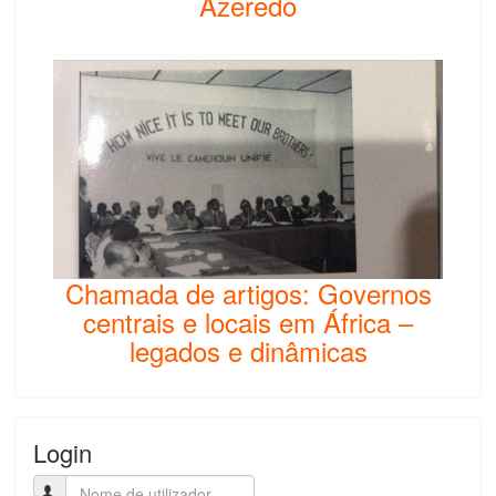
Azeredo
Chamada de artigos: Governos
centrais e locais em África –
legados e dinâmicas
Login