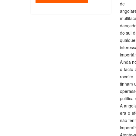
de
angolare
multifa
dançado 
do sul d
qualque
interess
importân
Ainda no
o facto
roceiro
tinham 
operass
polític
A angola
era o ef
não ten
imperati
Atente-