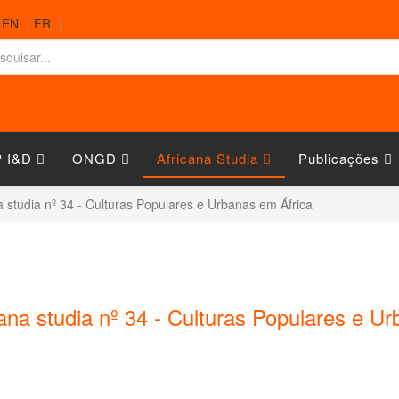
|
EN
|
FR
|
 I&D
ONGD
Africana Studia
Publicações
a studia nº 34 - Culturas Populares e Urbanas em África
cana studia nº 34 - Culturas Populares e U