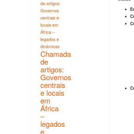
Ed
C
C
Chamada
de
artigos:
Governos
centrais
C
e locais
em
África
–
legados
e