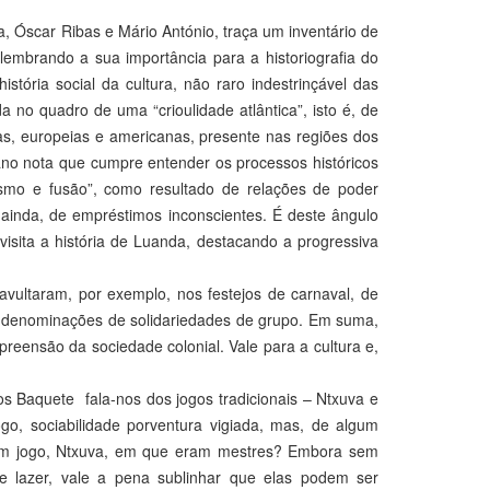
a, Óscar Ribas e Mário António, traça um inventário de
 lembrando a sua importância para a historiografia do
istória social da cultura, não raro indestrinçável das
 no quadro de uma “crioulidade atlântica”, isto é, de
nas, europeias e americanas, presente nas regiões dos
ano nota que cumpre entender os processos históricos
etismo e fusão”, como resultado de relações de poder
e, ainda, de empréstimos inconscientes. É deste ângulo
evisita a história de Luanda, destacando a progressiva
avultaram, por exemplo, nos festejos de carnaval, de
 denominações de solidariedades de grupo. Em suma,
mpreensão da sociedade colonial. Vale para a cultura e,
s Baquete fala-nos dos jogos tradicionais – Ntxuva e
o, sociabilidade porventura vigiada, mas, de algum
num jogo, Ntxuva, em que eram mestres? Embora sem
de lazer, vale a pena sublinhar que elas podem ser