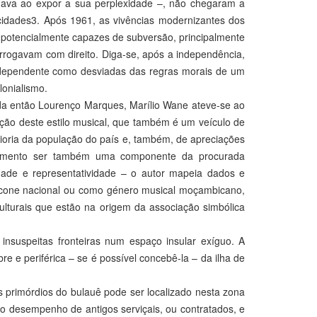
redava ao expor a sua perplexidade –, não chegaram a
 cidades3. Após 1961, as vivências modernizantes dos
 potencialmente capazes de subversão, principalmente
arrogavam com direito. Diga-se, após a independência,
ndependente como desviadas das regras morais de um
onialismo.
 da então Lourenço Marques, Marílio Wane ateve-se ao
lução deste estilo musical, que também é um veículo de
ioria da população do país e, também, de apreciações
elemento ser também uma componente da procurada
dade e representatividade – o autor mapeia dados e
 ícone nacional ou como género musical moçambicano,
culturais que estão na origem da associação simbólica
insuspeitas fronteiras num espaço insular exíguo. A
e e periférica – se é possível concebê-la – da ilha de
 primórdios do bulauê pode ser localizado nesta zona
 do desempenho de antigos serviçais, ou contratados, e