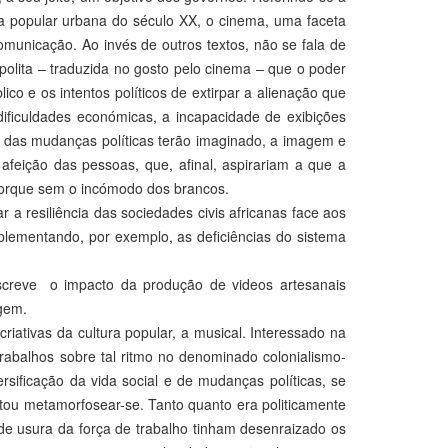
a popular urbana do século XX, o cinema, uma faceta
municação. Ao invés de outros textos, não se fala de
polita – traduzida no gosto pelo cinema – que o poder
ico e os intentos políticos de extirpar a alienação que
ificuldades económicas, a incapacidade de exibições
 das mudanças políticas terão imaginado, a imagem e
afeição das pessoas, que, afinal, aspirariam a que a
 porque sem o incómodo dos brancos.
 a resiliência das sociedades civis africanas face aos
plementando, por exemplo, as deficiências do sistema
creve o impacto da produção de videos artesanais
agem.
iativas da cultura popular, a musical. Interessado na
rabalhos sobre tal ritmo no denominado colonialismo-
rsificação da vida social e de mudanças políticas, se
 tentou metamorfosear-se. Tanto quanto era politicamente
s de usura da força de trabalho tinham desenraizado os