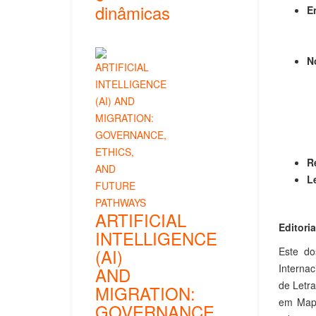
dinâmicas
E
No
R
L
ARTIFICIAL
Editoria
INTELLIGENCE
(AI)
Este do
Internac
AND
de Letr
MIGRATION:
em Mapu
GOVERNANCE,