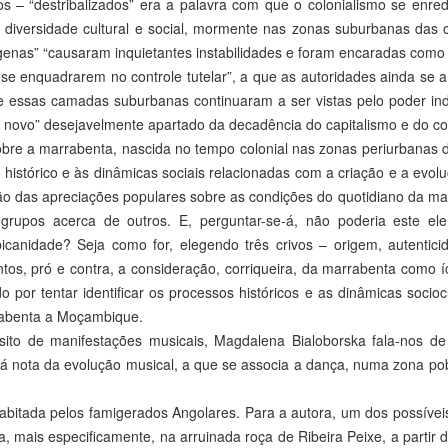
uos – “destribalizados” era a palavra com que o colonialismo se en
a diversidade cultural e social, mormente nas zonas suburbanas das
genas” “causaram inquietantes instabilidades e foram encaradas como
se enquadrarem no controle tutelar”, a que as autoridades ainda se 
e essas camadas suburbanas continuaram a ser vistas pelo poder i
novo” desejavelmente apartado da decadência do capitalismo e do col
obre a marrabenta, nascida no tempo colonial nas zonas periurbanas
 histórico e às dinâmicas sociais relacionadas com a criação e a evo
ão das apreciações populares sobre as condições do quotidiano da ma
grupos acerca de outros. E, perguntar-se-á, não poderia este 
canidade? Seja como for, elegendo três crivos – origem, autentici
tos, pró e contra, a consideração, corriqueira, da marrabenta como
 por tentar identificar os processos históricos e as dinâmicas socio
abenta a Moçambique.
sito de manifestações musicais, Magdalena Bialoborska fala-nos de 
á nota da evolução musical, a que se associa a dança, numa zona pobr
bitada pelos famigerados Angolares. Para a autora, um dos possíveis
ca, mais especificamente, na arruinada roça de Ribeira Peixe, a partir