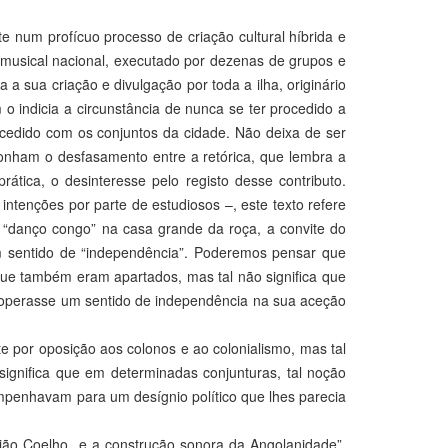
e num profícuo processo de criação cultural híbrida e
 musical nacional, executado por dezenas de grupos e
a sua criação e divulgação por toda a ilha, originário
 o indicia a circunstância de nunca se ter procedido a
ucedido com os conjuntos da cidade. Não deixa de ser
ponham o desfasamento entre a retórica, que lembra a
ática, o desinteresse pelo registo desse contributo.
 intenções por parte de estudiosos –, este texto refere
e “danço congo” na casa grande da roça, a convite do
um sentido de “independência”. Poderemos pensar que
que também eram apartados, mas tal não significa que
e operasse um sentido de independência na sua aceção
te por oposição aos colonos e ao colonialismo, mas tal
significa que em determinadas conjunturas, tal noção
mpenhavam para um desígnio político que lhes parecia
stião Coelho e a construção sonora da Angolanidade”,