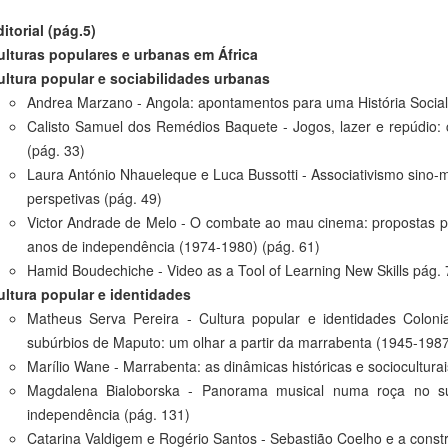
itorial (pág.5)
ulturas populares e urbanas em África
ultura popular e sociabilidades urbanas
Andrea Marzano - Angola: apontamentos para uma História Social 
Calisto Samuel dos Remédios Baquete - Jogos, lazer e repúdio
(pág. 33)
Laura António Nhaueleque e Luca Bussotti - Associativismo sino-
perspetivas (pág. 49)
Victor Andrade de Melo - O combate ao mau cinema: propostas pa
anos de independência (1974-1980) (pág. 61)
Hamid Boudechiche - Video as a Tool of Learning New Skills pág. 
ultura popular e identidades
Matheus Serva Pereira - Cultura popular e identidades Colonial
subúrbios de Maputo: um olhar a partir da marrabenta (1945-1987
Marílio Wane - Marrabenta: as dinâmicas históricas e sociocultura
Magdalena Bialoborska - Panorama musical numa roça no su
independência (pág. 131)
Catarina Valdigem e Rogério Santos - Sebastião Coelho e a const