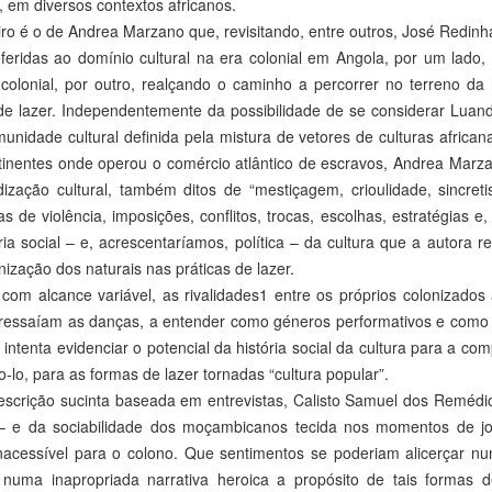
 em diversos contextos africanos.
ro é o de Andrea Marzano que, revisitando, entre outros, José Redinh
feridas ao domínio cultural na era colonial em Angola, por um lado,
colonial, por outro, realçando o caminho a percorrer no terreno da h
e lazer. Independentemente da possibilidade de se considerar Luanda
nidade cultural definida pela mistura de vetores de culturas africa
ntinentes onde operou o comércio atlântico de escravos, Andrea Marz
idização cultural, também ditos de “mestiçagem, crioulidade, sincr
s de violência, imposições, conflitos, trocas, escolhas, estratégias 
ria social – e, acrescentaríamos, política – da cultura que a autora r
nização dos naturais nas práticas de lazer.
om alcance variável, as rivalidades1 entre os próprios colonizados 
ressaíam as danças, a entender como géneros performativos e como
 intenta evidenciar o potencial da história social da cultura para a co
-lo, para as formas de lazer tornadas “cultura popular”.
scrição sucinta baseada em entrevistas, Calisto Samuel dos Remédio
 – e da sociabilidade dos moçambicanos tecida nos momentos de jog
nacessível para o colono. Que sentimentos se poderiam alicerçar 
r numa inapropriada narrativa heroica a propósito de tais formas 