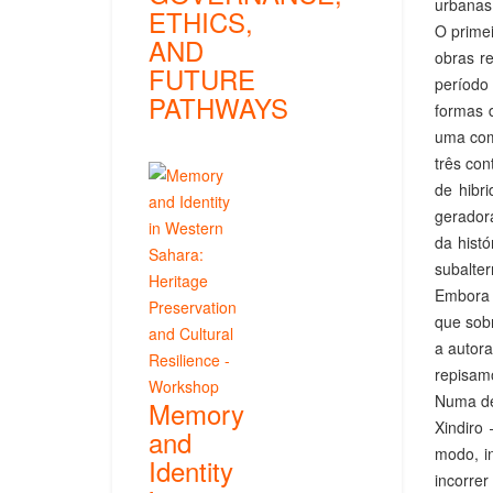
urbanas,
ETHICS,
O primei
AND
obras re
FUTURE
período 
PATHWAYS
formas d
uma comu
três co
de hibr
geradora
da histó
subalter
Embora c
que sob
a autora
repisamo
Numa de
Memory
Xindiro
and
modo, i
Identity
incorre