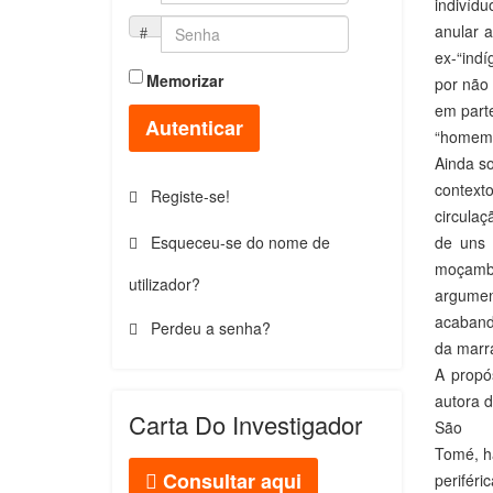
indivíd
anular 
ex-“indí
Memorizar
por não 
em part
Autenticar
“homem 
Ainda s
contexto
Registe-se!
circulaç
de uns 
Esqueceu-se do nome de
moçambi
utilizador?
argumen
acabando
Perdeu a senha?
da marr
A propó
autora d
Carta Do Investigador
São
Tomé, ha
Consultar aqui
periféri