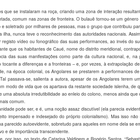
s que se instalaram na roça, criando uma zona de interação resultant
cetada, comum nas zonas de fronteira. O bulauê tornou-se um género
e soletrado por milhares de pessoas, mas o grupo que contribuiu para 
a ilha, nunca teve o reconhecimento das autoridades nacionais. Assim
r registo vídeo ou fonográfico das suas performances, ao invés do s
ante que os habitantes de Caué, nome do distrito meridional, contra
cia das suas manifestações como parte da cultura nacional, e, na pr
 tocante a diferenças e a fronteiras – e, por vezes, à extrapolação de
 de, na época colonial, os Angolares se prestarem a performances d
. Tal passava-se, salienta a autora, apesar de os Angolares terem 
um modo de vida que os apartava da restante sociedade islenha, de 
e uma absoluta irredutibilidade ao enleio do colono, menos ainda qu
a mais comum.
nidade pode ser, e é, uma noção assaz discutível (ela parecia eviden
eito impensado e indesejado do próprio colonialismo). Mas isso não 
ha parecido autoevidente, sobretudo para aqueles em nome dela se e
vo e de importância transcendente.
se, por isso, no texto de Catarina Valdigem e Rogério Santos, “Seba