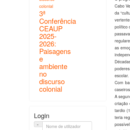
Cabo Ve
3ª
da “cult
Conferência
vertente
CEAUP
político
2025-
passava
regular
2026:
as emoç
Paisagens
indepen
e
Décadas 
ambiente
poderes
no
escolar.
discurso
Com bas
colonial
caseiros
A segund
criação
tardio (
Login
teria re
possível