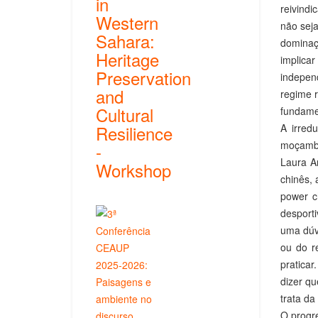
in
reivind
Western
não seja
Sahara:
dominaç
Heritage
implica
Preservation
independ
and
regime 
Cultural
fundamen
Resilience
A irred
moçambi
-
Laura A
Workshop
chinês, 
power ch
desport
uma dúv
ou do r
praticar
dizer qu
trata da
O progr