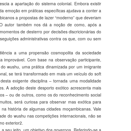
cia a apartação do sistema colonial. Embora existir
a da emoção em práticas específicas ajudava a conter a
mbicanos a propostas de lazer “moderno” que deveriam
s. O autor também nos dá a noção de como, após a
 momentos de desterro por decisões discricionárias do
rseguições administrativas contra os que, com ou sem
ediência a uma propensão cosmopolita da sociedade
 improvável. Com base na observação participante,
 do wushu, uma prática dinamizada por um imigrante
onal, se terá transformado em mais um veículo do soft
l desta exigente disciplina – tornada uma modalidade
es. A adoção deste desporto exótico acrescenta mais
os – ou de outros, como os do reconhecimento social
itos, será curiosa para observar mas exótica para
ito na história de algumas cidades moçambicanas. Vale
idade do wushu nas competições internacionais, não se
o exterior2.
seu jeito, um objetivo dos governos. Referindo-se a