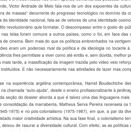
rde, Victor Andrade de Melo fala-nos de um dos expoentes da cultur
ura de massas” decorrente do progresso tecnológico no domínio da co
s da identidade nacional, fala-se de vetores de uma identidade cosmo
 dito revolucionário quis formatar. O descompasso entre o gosto do públ
 nas telas foram comuns a outros países, como o foi, em face das d
es de cinema. Bem mais do que os políticos embrenhados na vertigem
ões eram um poderoso rival da política e da ideologia no tocante à 
dência lhes permitisse a viver como até então e, sem dúvida, melhor
mais tarde, a massificação da imagem trazida pelo vídeo veio reforçar
 instituídos. E não necessariamente nas atividades de lazer mas com
e na experiência argelina contemporânea, Hamid Boudechiche des
 na chamada “auto-ajuda”, desde o ensino profissionalizante à jardin
a seção do dossier aborda a que é talvez uma das linguagens mais cr
 e consolidação da marrabenta, Matheus Serva Pereira recenseia os t
1945-1975) e no pós-colonialismo (1975-1987), em que, a par da dive
gistado maior criatividade artística. Na sua fase final, o colonialismo
, deixou de rasurar a diversidade cultural. Com efeito, se as política