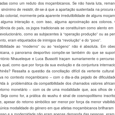
icadas como um reduto dos moçambicanos. Se não havia luta, remanes
 sinónimo de resistir, dir-se-á que a apartação sustentada na procur
ão colonial, mormente pela aparente irredutibilidade de alguns moça
r alguma interação e, com isso, alguma aproximação aos colono
ência do país, os jogos tradicionais se constituíram como alento em
revolucionário, como as subjacentes à “operação produção” ou as pe
to, eram etiquetados de inimigos da “revolução” e do “povo”.
utibilidade ao “moderno” ou ao “exógeno” não é absoluta. Em ob
cana, o panorama desportivo compõe-se também do que se suporia
ntónio Nhaueleque e Luca Bussotti traçam sumariamente o percurso
a qual, como que por força da sua evolução e da conjuntura internaci
inês? Ressalta a questão da conciliação difícil da vertente cultura
iva no contexto moçambicano – com o dia-a-dia pejado de dificuldad
ida à problemática da compatibilidade dos chamados valores african
etorno monetário – com os de uma modalidade que, aos olhos de mu
. Seja como for, a prática do wushu é sinal de cosmopolitismo inscr
e, apesar do retorno simbólico ser menor por força da menor visibil
 única modalidade do género em que atletas moçambicanos brilharam n
esso e a modernidade não eram apenas demanda das pessoas, eram, a 