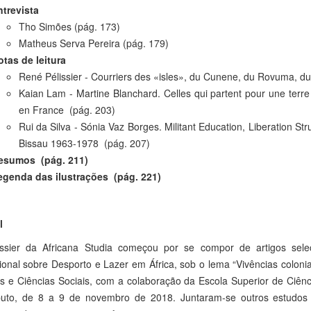
ntrevista
Tho Simões (pág. 173)
Matheus Serva Pereira (pág. 179)
tas de leitura
René Pélissier - Courriers des «isles», du Cunene, du Rovuma, du 
Kaian Lam - Martine Blanchard. Celles qui partent pour une terr
en France (pág. 203)
Rui da Silva - Sónia Vaz Borges. Militant Education, Liberation 
Bissau 1963-1978 (pág. 207)
esumos
(pág. 211)
egenda das ilustrações
(pág. 221)
l
ssier da Africana Studia começou por se compor de artigos sel
ional sobre Desporto e Lazer em África, sob o lema “Vivências coloni
as e Ciências Sociais, com a colaboração da Escola Superior de Ciê
to, de 8 a 9 de novembro de 2018. Juntaram-se outros estudos so