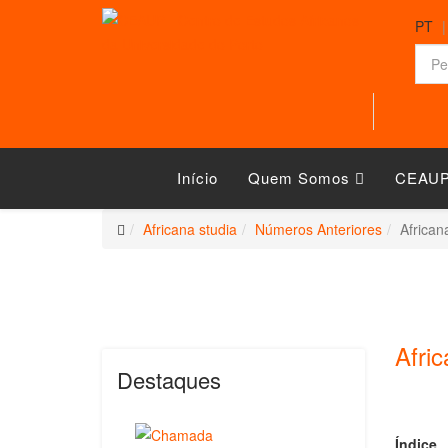
PT
Início
Quem Somos
CEAUP
Africana studia
Números Anteriores
African
Afri
Destaques
Índice