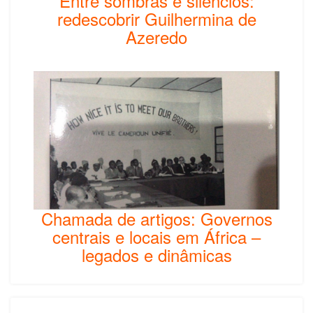
Entre sombras e silêncios:
redescobrir Guilhermina de
Azeredo
Chamada de artigos: Governos
centrais e locais em África –
legados e dinâmicas