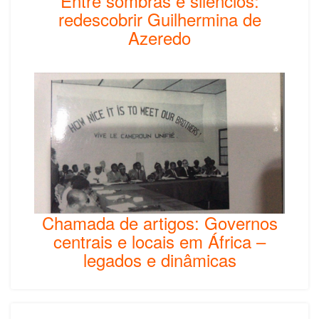
Entre sombras e silêncios:
redescobrir Guilhermina de
Azeredo
Chamada de artigos: Governos
centrais e locais em África –
legados e dinâmicas