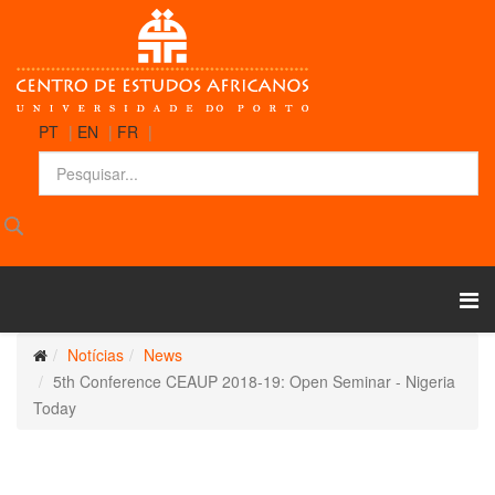
PT
|
EN
|
FR
|
Notícias
News
5th Conference CEAUP 2018-19: Open Seminar - Nigeria
Today