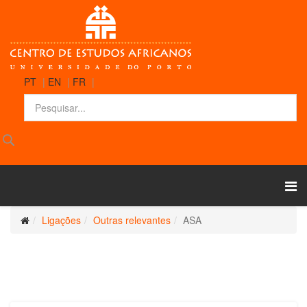
PT
|
EN
|
FR
|
Ligações
Outras relevantes
ASA