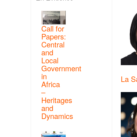
Call for
Papers:
Central
and
Local
Government
in
La S
Africa
–
Heritages
and
Dynamics