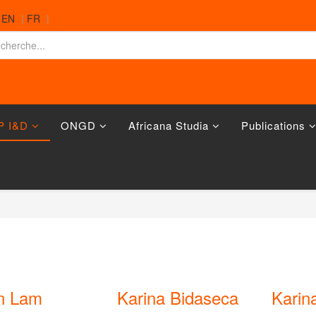
|
EN
|
FR
|
P I&D
ONGD
Africana Studia
Publications
n Lam
Karina Bidaseca
Karin