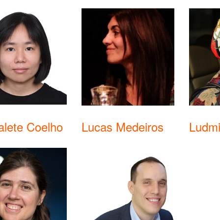
alete Coelho
Lucas Medeiros
Ludmi