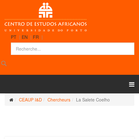
PT
|
EN
|
FR
|
CEAUP I&D
Chercheurs
La Salete Coelho