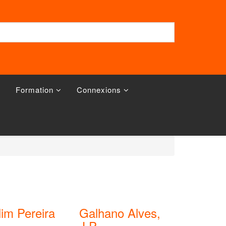
Formation
Connexions
lim Pereira
Galhano Alves,
J.P.