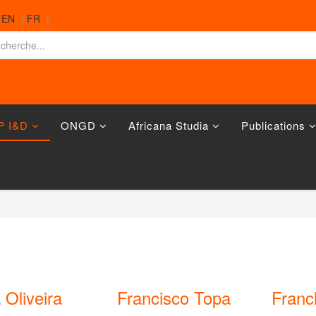
|
EN
|
FR
|
P I&D
ONGD
Africana Studia
Publications
 Oliveira
Francisco Topa
Franc