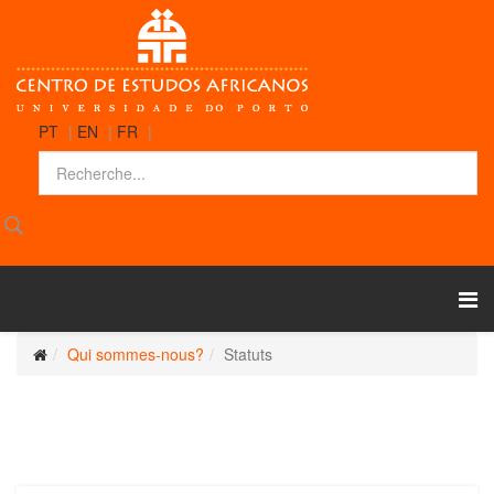
PT
|
EN
|
FR
|
Qui sommes-nous?
Statuts