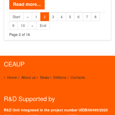
Read more...
Start
«
1
2
3
4
5
6
7
8
9
10
»
End
Page 2 of 16
CEAUP
Home
About us
News
Editions
Contacts
R&D Supported by
R&D Unit integrated in the project number UIDB/00495/2020