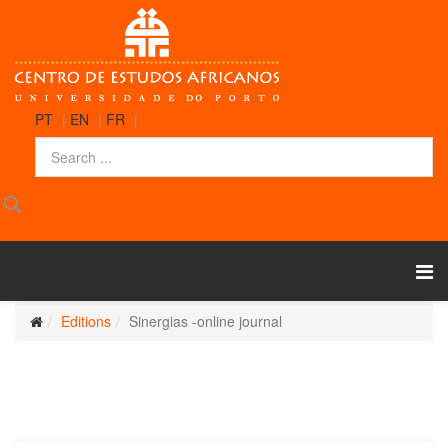
PT
|
EN
|
FR
|
Editions
Sinergias -online journal