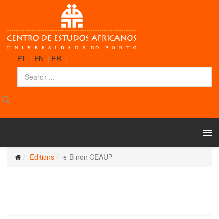
PT
|
EN
|
FR
|
Editions
e-B non CEAUP