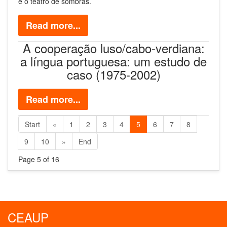
e o teatro de sombras.
Read more...
A cooperação luso/cabo-verdiana:
a língua portuguesa: um estudo de
caso (1975-2002)
Read more...
Start
«
1
2
3
4
5
6
7
8
9
10
»
End
Page 5 of 16
CEAUP