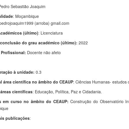
Pedro Sebastião Joaquim
lidade
: Moçambique
pedrojoaquim1999 (arroba) gmail.com
cadémicos (último)
: Licenciatura
conclusão do grau académico (último):
2022
 Profissional:
Docente não afeto
etação à unidade:
0.3
al área científica no âmbito do CEAUP
: Ciências Humanas- estudos 
áreas científicas
: Educação, Política, Paz e Cidadania.
os em curso no âmbito do CEAUP:
Construção do Observatório In
ique
ais publicações
: