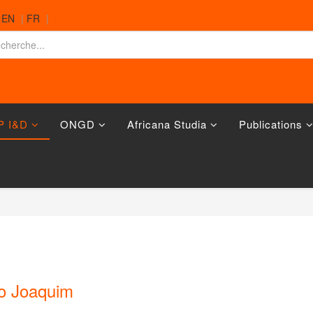
|
EN
|
FR
|
P I&D
ONGD
Africana Studia
Publications
o Joaquim