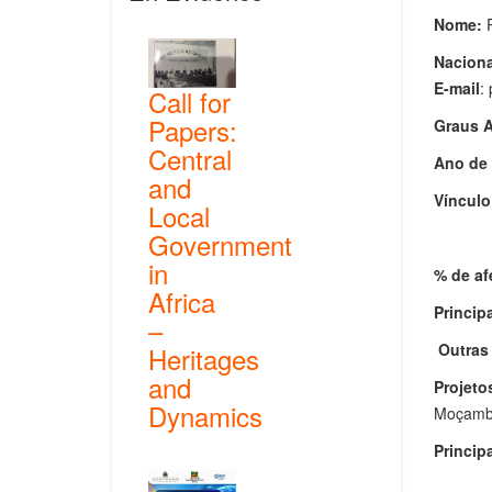
Nome:
Naciona
E-mail
:
Call for
Papers:
Graus A
Central
Ano de 
and
Vínculo
Local
Government
in
% de af
Africa
Princip
–
Outras 
Heritages
and
Projet
Dynamics
Moçamb
Princip