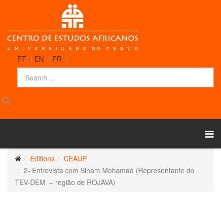
PT
|
EN
|
FR
|
Editions
CEAUP
2- Entrevista com Sinam Mohamad (Representante do
TEV-DEM – região de ROJAVA)