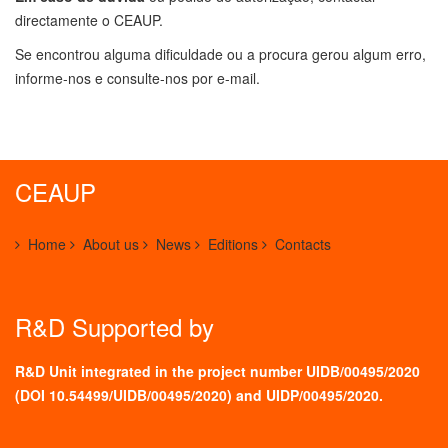
directamente o CEAUP.
Se encontrou alguma dificuldade ou a procura gerou algum erro,
informe-nos e consulte-nos por e-mail.
CEAUP
Home
About us
News
Editions
Contacts
R&D Supported by
R&D Unit integrated in the project number UIDB/00495/2020
(
DOI 10.54499/UIDB/00495/2020
) and UIDP/00495/2020.