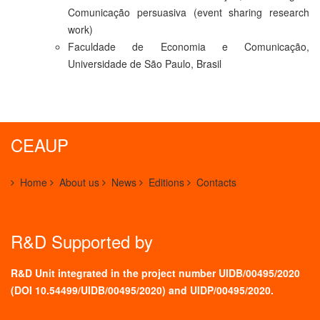
Comunicação persuasiva (event sharing research
work)
Faculdade de Economia e Comunicação,
Universidade de São Paulo, Brasil
CEAUP
Home
About us
News
Editions
Contacts
R&D Supported by
R&D Unit integrated in the project number UIDB/00495/2020
(
DOI 10.54499/UIDB/00495/2020
) and UIDP/00495/2020.