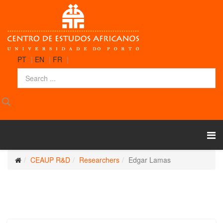
PT
|
EN
|
FR
|
CEAUP R&D
Researchers
Edgar Lamas