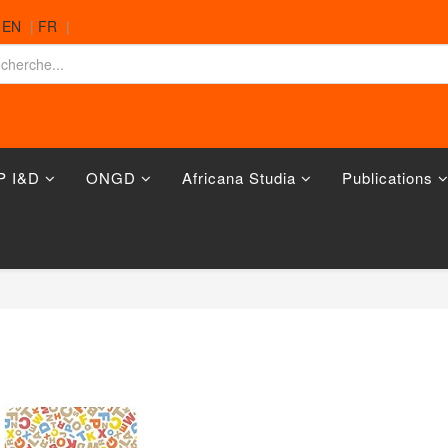
|
EN
|
FR
|
P I&D
ONGD
Africana Studia
Publications