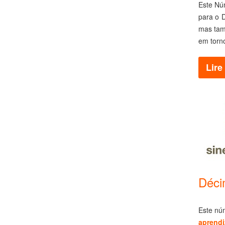
Este Nú
para o 
mas tam
em torn
Lire 
Déci
Este nú
aprendi