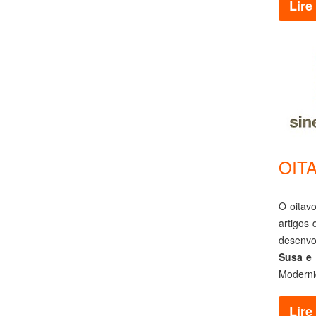
Lire 
OITA
O oitav
artigos
desenvo
Susa e 
Moderni
Lire 