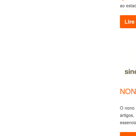
ao esta
Lire 
NONO
O nono 
artigos,
essencia