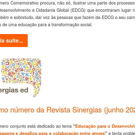
mero Comemorativo procura, não só, ilustrar uma parte dos process
Desenvolvimento e Cidadania Global (EDCG) que encontraram lugar n
bém e sobretudo, dar voz às pessoas que fazem da EDCG o seu camp
o de uma educação para a transformação social.
la suite...
mo número da Revista Sinergias (junho 20
mero conjunto está dedicado ao tema
“
Educação para o Desenvolvi
zagens e desafios para a colaboração entre atores
”
e tenta probl