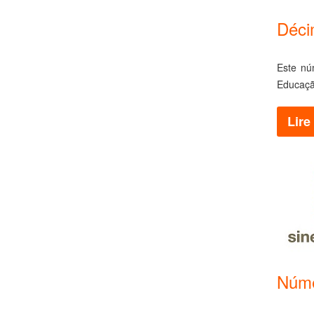
Déci
Este nú
Educaçã
Lire 
Núme