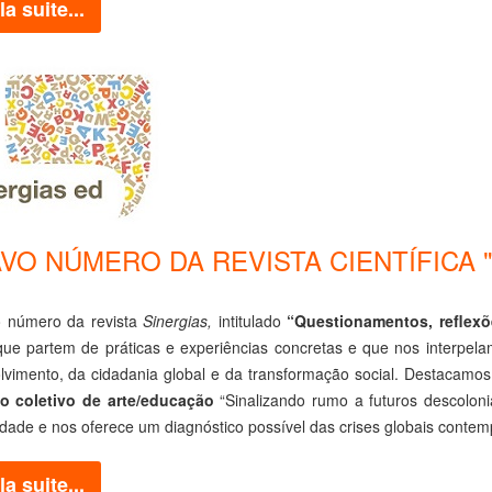
la suite...
VO NÚMERO DA REVISTA CIENTÍFICA "S
o número da revista
Sinergias,
intitulado
“Questionamentos, reflexõ
 que partem de práticas e experiências concretas e que nos interpe
lvimento, da cidadania global e da transformação social. Destacamos
o coletivo de arte/educação
“Sinalizando rumo a futuros descoloni
dade e nos oferece um diagnóstico possível das crises globais conte
la suite...