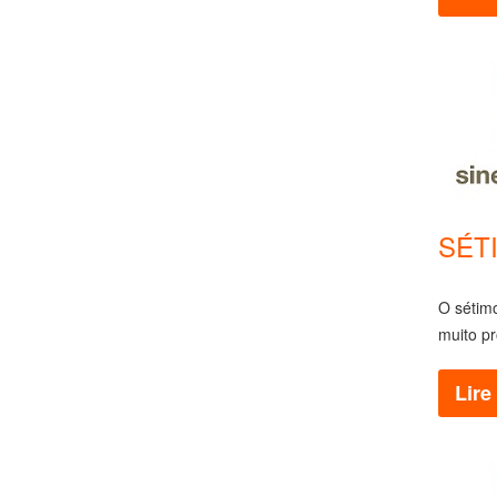
SÉTI
O sétimo
muito pr
Lire 