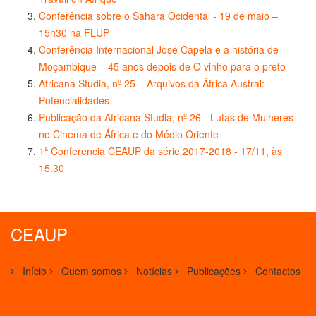
Conferência sobre o Sahara Ocidental - 19 de maio –
15h30 na FLUP
Conferência Internacional José Capela e a história de
Moçambique – 45 anos depois de O vinho para o preto
Africana Studia, nº 25 – Arquivos da África Austral:
Potencialidades
Publicação da Africana Studia, nº 26 - Lutas de Mulheres
no Cinema de África e do Médio Oriente
1ª Conferencia CEAUP da série 2017-2018 - 17/11, às
15.30
CEAUP
Início
Quem somos
Notícias
Publicações
Contactos