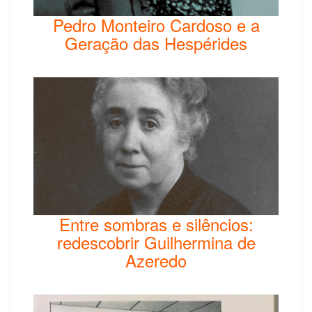
Pedro Monteiro Cardoso e a
Geração das Hespérides
Entre sombras e silêncios:
redescobrir Guilhermina de
Azeredo