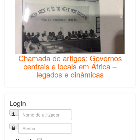
Chamada de artigos: Governos
centrais e locais em África –
legados e dinâmicas
Login