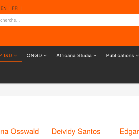
|
EN
|
FR
|
P I&D
ONGD
Africana Studia
Publications
tina Osswald
Deividy Santos
Edga