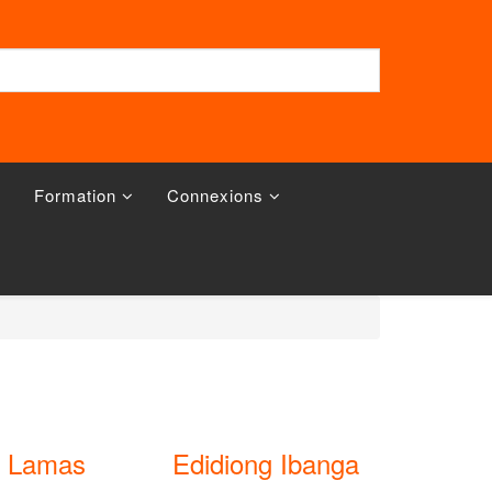
Formation
Connexions
r Lamas
Edidiong Ibanga