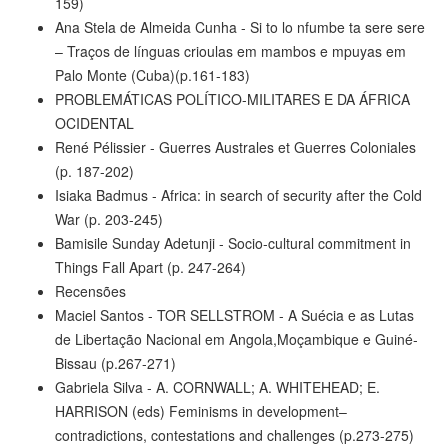
159)
Ana Stela de Almeida Cunha - Si to lo nfumbe ta sere sere
– Traços de línguas crioulas em mambos e mpuyas em
Palo Monte (Cuba)(p.161-183)
PROBLEMÁTICAS POLÍTICO-MILITARES E DA ÁFRICA
OCIDENTAL
René Pélissier - Guerres Australes et Guerres Coloniales
(p. 187-202)
Isiaka Badmus - Africa: in search of security after the Cold
War (p. 203-245)
Bamisile Sunday Adetunji - Socio-cultural commitment in
Things Fall Apart (p. 247-264)
Recensões
Maciel Santos - TOR SELLSTROM - A Suécia e as Lutas
de Libertação Nacional em Angola,Moçambique e Guiné-
Bissau (p.267-271)
Gabriela Silva - A. CORNWALL; A. WHITEHEAD; E.
HARRISON (eds) Feminisms in development–
contradictions, contestations and challenges (p.273-275)