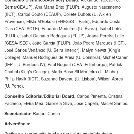
Berna/CEAUP), Ana Maria Brito (FLUP), Augusto Nascimento
(IICT), Carlos Couto (CEAUP), Collete Dubois (U. Aix-en-
Provence), Elikia M’Bokolo (EHESSS – Paris), Eduardo Costa
Dias (CEA-ISCTE), Eduardo Medeiros (U. Évora), Isabel Leiria
(FLUL), Isabel Galhano Rodrigues (FLUP), Joana Pereira Leite
(CESA-ISEG), João Garcia (FLUP), João Pedro Marques (IICT),
José Carlos Venâncio (U. Beira Interior), Malyn Newitt (King’s
College), Manuel Rodrigues de Areia (U. Coimbra), Michel Cahen
(IEP – U. Bordéus IV), Paul Nugent (CEA- Edimburgo), Patrick
Chabal (King’s College), Maria Rosa Sil Monteiro (U. Minho) ,
Philip Havik (IICT), Suzanne Daveau (U. Lisboa), Wilson Abreu
(U. Porto).
Conselho Editorial/Editorial Board:
Carlos Pimenta, Cristina
Pacheco, Elvira Mea, Gabriela Silva, José Capela, Maciel Santos.
Secretariado:
Raquel Cunha
Advertência:
Proibida a reprodução total ou parcial do conteúdo desta