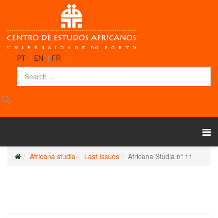
PT
|
EN
|
FR
|
Africana studia
Last Issues
Africana Studia nº 11