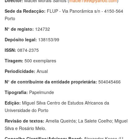
Director:
Maciel Morais Santos (
macie1999@yahoo.com
)
Sede da Redacção:
FLUP - Via Panorâmica s/n - 4150-564
Porto
N° de registo:
124732
Depósito legal:
138153/99
ISSN:
0874-2375
Tiragem:
500 exemplares
Periodicidade:
Anual
N° de contribuinte da entidade proprietária:
504045466
Tipografia:
Papelmunde
Edição:
Miguel Silva Centro de Estudos Africanos da
Universidade do Porto
Revisão de textos:
Amelia Queirós; La Salete Coelho; Miguel
Silva e Rosário Melo.
Conselho Científico/Advisory Board:
Alexander Keese (U.