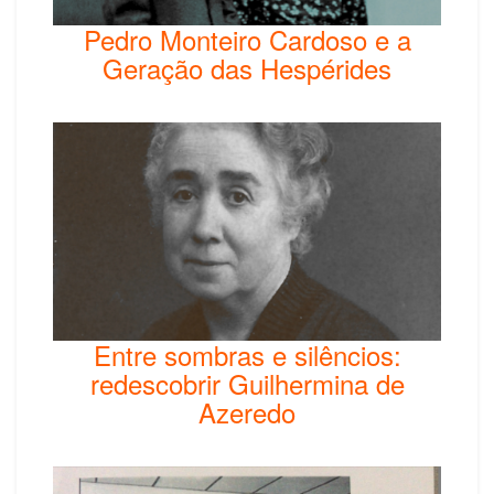
Pedro Monteiro Cardoso e a
Geração das Hespérides
Entre sombras e silêncios:
redescobrir Guilhermina de
Azeredo