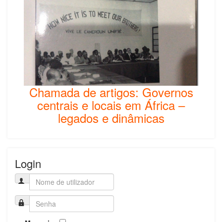
Chamada de artigos: Governos
centrais e locais em África –
legados e dinâmicas
Login