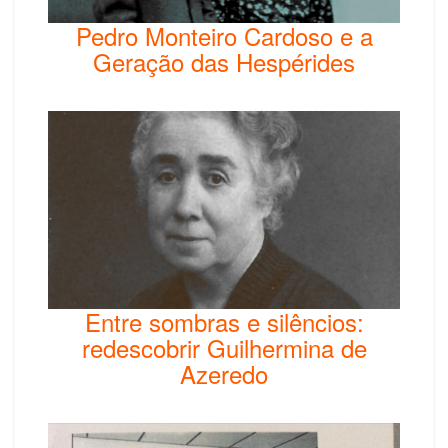
Pedro Monteiro Cardoso e a
Geração das Hespérides
Entre sombras e silêncios:
redescobrir Guilhermina de
Azeredo