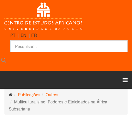
PT
|
EN
|
FR
|
Publicações
Outros
Multiculturalismo, Poderes e Etnicidades na África
Subsariana