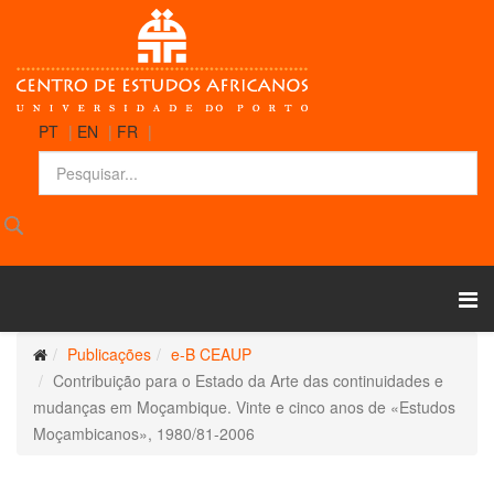
PT
|
EN
|
FR
|
Publicações
e-B CEAUP
Contribuição para o Estado da Arte das continuidades e
mudanças em Moçambique. Vinte e cinco anos de «Estudos
Moçambicanos», 1980/81-2006