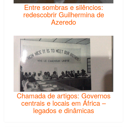
Entre sombras e silêncios:
redescobrir Guilhermina de
Azeredo
Chamada de artigos: Governos
centrais e locais em África –
legados e dinâmicas