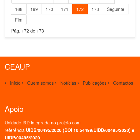
168
169
170
171
172
173
Seguinte
Fim
Pág. 172 de 173
CEAUP
Início
Quem somos
Notícias
Publicações
Contactos
Apoio
Unidade I&D integrada no projeto
com
referência
UIDB/00495/2020 (
DOI 10.54499/UIDB/00495/2020
) e
UIDP/00495/2020.