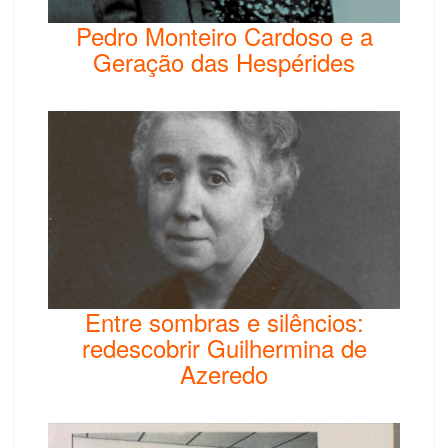
Pedro Monteiro Cardoso e a
Geração das Hespérides
Entre sombras e silêncios:
redescobrir Guilhermina de
Azeredo