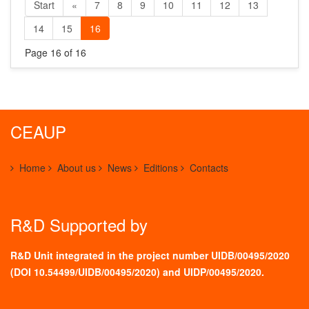
Start
«
7
8
9
10
11
12
13
14
15
16
Page 16 of 16
CEAUP
Home
About us
News
Editions
Contacts
R&D Supported by
R&D Unit integrated in the project number UIDB/00495/2020
(
DOI 10.54499/UIDB/00495/2020
) and UIDP/00495/2020.