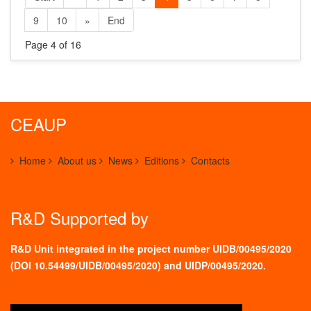
9
10
»
End
Page 4 of 16
CEAUP
Home
About us
News
Editions
Contacts
R&D Supported by
R&D Unit integrated in the project number UIDB/00495/2020
(
DOI 10.54499/UIDB/00495/2020
) and UIDP/00495/2020.