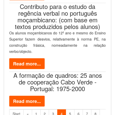
Contributo para o estudo da
regência verbal no português
moçambicano: (com base em
textos produzidos pelos alunos)
Os alunos moçambicanos do 12º ano e mesmo do Ensino
Superior fazem desvios, relativamente à norma PE, na
construção frásica, nomeadamente na relação
verbo/objecto.
Read more...
A formação de quadros: 25 anos
de cooperação Cabo Verde -
Portugal: 1975-2000
Read more...
Start
«
1
2
3
4
5
6
7
8