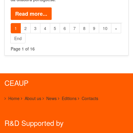
Read more...
1
2
3
4
5
6
7
8
9
10
»
End
Page 1 of 16
CEAUP
Home
About us
News
Editions
Contacts
R&D Supported by